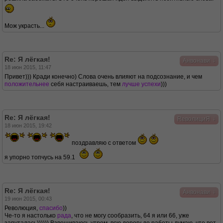
Мож украсть...
Re: Я лёгкая!
↓
Анвонави
18 июн 2015, 11:47
Привет))) Кради конечно) Слова очень влияют на подсознание, и чем
положительнее
себя настраиваешь, тем
лучше успехи
)))
Re: Я лёгкая!
↓
RеволициЯ
18 июн 2015, 19:42
поздравляю с ответом
я упорно топчусь на 59.1
Re: Я лёгкая!
↓
Анвонави
19 июн 2015, 00:43
Революция,
спасибо
))
Че-то я настолько
рада
, что не могу сообразить, 64 я или 66, уже