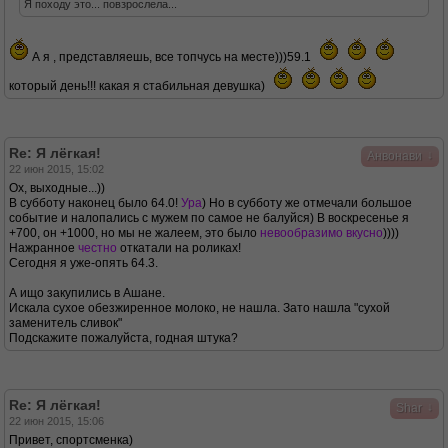
Я походу это... повзрослела...
А я , представляешь, все топчусь на месте)))59.1
который день!!! какая я стабильная девушка)
Re: Я лёгкая!
↓
Анвонави
22 июн 2015, 15:02
Ох, выходные...))
В субботу наконец было 64.0!
Ура
) Но в субботу же отмечали большое
событие и налопались с мужем по самое не балуйся) В воскресенье я
+700, он +1000, но мы не жалеем, это было
невообразимо вкусно
))))
Нажранное
честно
откатали на роликах!
Сегодня я уже-опять 64.3.
А ищо закупились в Ашане.
Искала сухое обезжиренное молоко, не нашла. Зато нашла "сухой
заменитель сливок"
Подскажите пожалуйста, годная штука?
Re: Я лёгкая!
↓
Shar
22 июн 2015, 15:06
Привет, спортсменка)