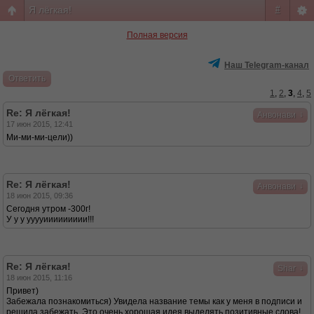
Я лёгкая!
#
Полная версия
Наш Telegram-канал
Ответить
1
,
2
,
3
,
4
,
5
Re: Я лёгкая!
↓
Анвонави
17 июн 2015, 12:41
Ми-ми-ми-цели))
Re: Я лёгкая!
↓
Анвонави
18 июн 2015, 09:36
Сегодня утром -300г!
У у у ууууиииииииии!!!
Re: Я лёгкая!
↓
Shar
18 июн 2015, 11:16
Привет)
Забежала познакомиться) Увидела название темы как у меня в подписи и
решила забежать. Это очень хорошая идея выделять позитивные слова!