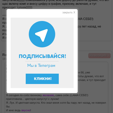
запуталась)))))) Взвешиваюсь утром, всю дорогу до работы думаю, что вот
щас включу комп и внесу цифру в график, прихожу, включаю, и тут
приходит тупняк))))))
закрыть X
-----------
Я сегодня по собственному
желанию
, сама себе (САМА СЕБЕ!)
приготовила... цветную капусту! с луком!
Я. Лук. И цветная капуста. Кто знал меня хотя бы пару лет назад, не
поверил бы.
И мне ведь
вкусно
!
Я походу это... повзрослела...
Re: Я лёгкая!
↓
RеволициЯ
19 июн 2015, 06:34
Анвонави писал(а):
Революция,
спасибо
))
Че-то я настолько
рада
, что не могу сообразить, 64 я или 66, уже
запуталась)))))) Взвешиваюсь утром, всю дорогу до работы думаю, что вот
щас включу комп и внесу цифру в график, прихожу, включаю, и тут приходит
тупняк))))))
-----------
Я сегодня по собственному
желанию
, сама себе (САМА СЕБЕ!)
приготовила... цветную капусту! с луком!
Я. Лук. И цветная капуста. Кто знал меня хотя бы пару лет назад, не поверил
бы.
И мне ведь
вкусно
!