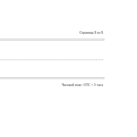
Страница
5
из
5
Часовой пояс: UTC + 3 часа