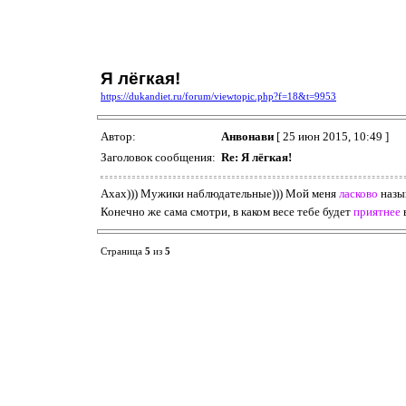
Я лёгкая!
https://dukandiet.ru/forum/viewtopic.php?f=18&t=9953
Автор:
Анвонави
[ 25 июн 2015, 10:49 ]
Заголовок сообщения:
Re: Я лёгкая!
Ахах))) Мужики наблюдательные))) Мой меня
ласково
назыв
Конечно же сама смотри, в каком весе тебе будет
приятнее
Страница
5
из
5