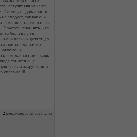
ьшой золотой оттенок,
это наступит минут через
ез 2-3 минуты добавляете
не следует, так как они
, пока не выпарится влага,
. Хочется напомнить, что
олжны благополучно
ть и они должны дожить до
 выпарится влага и мы
 баклажаны,
бавляем давленный чеснок
Блюдо томится еще
ную банку и закручиваете
 аппетита!!!!
Добавлено:
02 авг 2014, 15:32