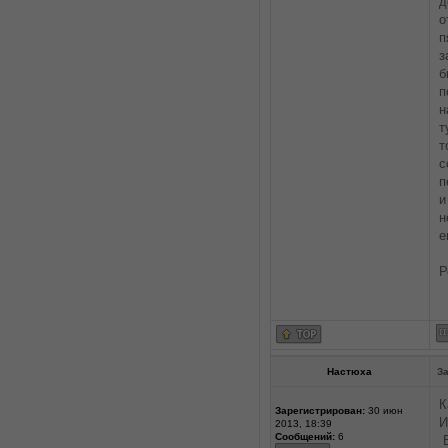
д
о
п
з
б
п
н
т
т
с
п
и
н
е
Р
Настюха
За
К
Зарегистрирован:
30 июн
И
2013, 18:39
Сообщений:
6
В