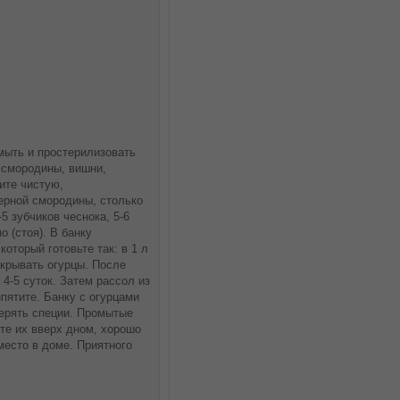
мыть и простерилизовать
 смородины, вишни,
ите чистую,
черной смородины, столько
-5 зубчиков чеснока, 5-6
 (стоя). В банку
оторый готовьте так: в 1 л
акрывать огурцы. После
 4-5 суток. Затем рассол из
пятите. Банку с огурцами
терять специи. Промытые
те их вверх дном, хорошо
место в доме. Приятного