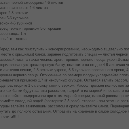
истья черной смородины 4-6 листов
истья вишневые 4-6 листов
кроп 2-3 веточки
рен 5-6 кусочков
еснок 4-5 зубчиков
ерец чёрный горошком 5-6 горошин
ассол:вода 1 л
оль 1 ст. ложка
еред тем как приступить к консервированию, необходимо тщательно по
вместе с крышками) банки, заранее подготовить специи — листья черной
авровый лист, а также чеснок, хрен, горошек черного перца, укроп.Возьм
терилизованную трехлитровую банку, положите на ее дно 4-6 листиков 
е листиков вишни, 2-3 веточки укропа, 5-6 кусочков порезанного хрена, 4
орошин черного перца. Отобранные по размеру плоды укладывайте плотно
омещается примерно 1,7 кг некрупных огурцов. Остается залить рассол, к
оды растворите 1 ст. ложку соли с верхом. Рассол должен полностью з
ого как банки будут залиты рассолом, накройте их марлей и поставьте на
анок слейте, придерживая при этом марлей специи, слитый рассол проки
ромойте холодной водой (повторите 2-3 раза), стараясь при этом не рас
гурцы залейте закипевшим рассолом и сразу закатайте банки. Переверни
кутать до полного остывания. Отправить на хранение в самое холодное 
ппетита!!!!!