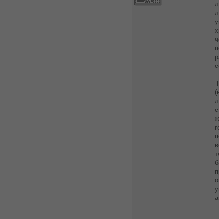
л
л
у
х
ч
п
р
с
П
(
л
с
ж
г
п
в
т
б
п
о
у
а