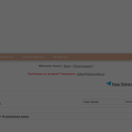
РЕЦЕПТЫ
ЭТАПЫ ДИЕТЫ
РЕЦЕПТЫ
Welcome Guest
(
Вход
|
Регистрация
)
Проблемы со входом? Напишите:
editor@dukandiet.ru
Наш Telegr
1
»
Кулинарная книга