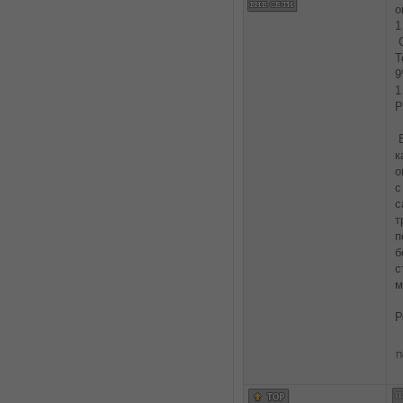
о
1
С
Т
9
1
Р
В
к
о
с
с
т
п
б
с
м
Р
П