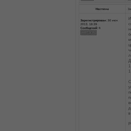
Настюха
За
И
Зарегистрирован:
30 июн
с
2013, 18:39
Сообщений:
6
н
б
м
ц
ч
л
Д
1
1
С
у
п
п
в
д
в
Р