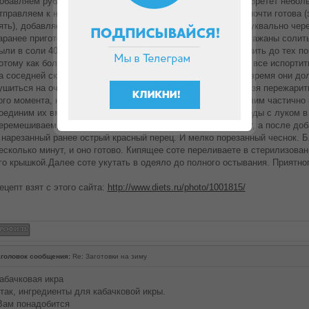
обавляем рубленный лук. Через пять минут, когда лук приобретет небол
тправляем к нему морковь.Когда Вы увидите, что морковь почти готова (
ять), добавляете болгарский перец, перемешиваете его.И буквально чер
аранее приготовленные помидоры. Все солите, кстати, баклажаны солить 
ыли в соли 40 минут. Здесь надо быть внимательным и тушить до тех пор
отому как большое количество жидкости от помидор может все испортить
а соседней сковороде тушатся баклажаны, так вот все это время они д
ушиться на очень маленьком огне. Их не в ком случае нельзя пережари
ого момента, когда в сковороде с луком, помидорами и прочим частично
оединим их вместе.Мы добавляем все содержимое сковороды с луком в
еремешиваем, увеличиваем огонь и тушим несколько минут, а после до
 нарезанный ранее острый красный перец. И мелко порезанный чеснок. 
есколько минут, и оно готово. Кипящее соте переливаете в стерилизован
го крышкой.Далее соте укутать в одеяло до полного остывания. Приятного
ецепт взят с этого сайта:
http://www.diets.ru/photo/1001815/
головок сообщения:
Re: Заготовки на зиму
абачковая икра
так, ингредиенты для кабачковой икры.
ам понадобится