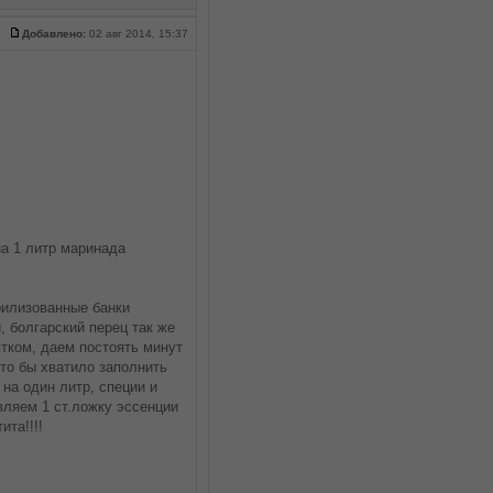
Добавлено:
02 авг 2014, 15:37
на 1 литр маринада
рилизованные банки
 болгарский перец так же
тком, даем постоять минут
то бы хватило заполнить
 на один литр, специи и
вляем 1 ст.ложку эссенции
та!!!!