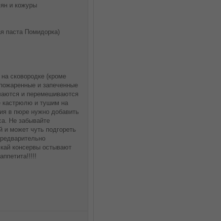
мян и кожуры
ная паста Помидорка)
 на сковородке (кроме
е пожаренные и запеченные
ьчаются и перемешиваются
е кастрюлю и тушим на
ия в пюре нужно добавить
са. Не забывайте
й и может чуть подгореть
предварительно
скай консервы остывают
ппетита!!!!!