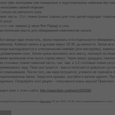
коло трёх килограмм уже очищенных и подготовленных кабачков без се
 килограмм свежей моркови
только же репчатого лука
омат паста - 3 ст. ложки (очень хорошо для этих целей подходит томат
% уксус
 ст.л. сах замама (у меня Фит Парад) и соль
астительное масло для обжаривания компонентов салата
се овощи надо почистить, мелко порезать и по-отдельности обжаривать
абачков). Кабачки запечь в духовке минут 25-30, до мягкости. Затем вс
вощи выкладываются в электрический комбайн (или мясорубку), измел
 добавлением соли. Затем нужно выложить всю массу, похожую на пюр
амом маленьком огне около сорока минут. Через минут двадцать томлен
ри столовых ложки томатной пасты, сах. зам. и 1-2 столовые ложки уксу
еремешивать икру. Пока она тушится - масса получается довольно густо
ез помешивания. После того, как икра потушится, уложите её горячей в 
терилизованные банки. Закрутите крышки, укутайте в ватное одеяло. Пу
едленно. Попробуйте этот рецепт – получается очень вкусно! Приятного а
ецепт взят с этого сайта:
http://www.diets.ru/photo/1001830/
оследний раз редактировалось
Настюха
24 авг 2014, 22:51, всего редактировалось 1 раз.