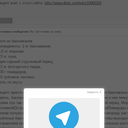
ецепт взят с этого сайта:
http://www.diets.ru/photo/1006020/
головок сообщения:
Re: Заготовки на зиму
оте из баклажанов
нгредиенты: 2 кг баклажанов,
/2 кг моркови,
/2 кг лука,
дин горький стручковый перец,
/2 кг болгарского перца,
00 г помидоров,
-5 зубчиков чеснока.
оль по вкусу.
ецепт приготовления соте из баклажанов: Порубите кубиками баклажаны 
закрыть X
оречь, баклажаны присаливаем и мешаем с солью. Забываем о них мину
убим лук так же кубиками. Так же кубиками рубим болгарский перец. Мор
оломкойОстрый стручковый перец режется тонкими кольцамиПомидоры н
ежим полукольцами. По прошествии 40 минут наливаем в сковороду рас
убленые баклажаны, доставая из рассола, выжимаем так, чтобы выходил
тправляем прямо в сковороду. На другой сковородке в раскаленное рас