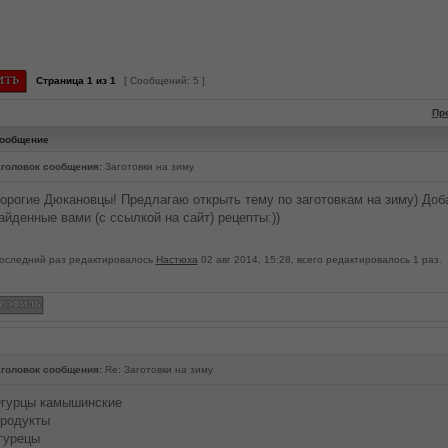
Страница
1
из
1
[ Сообщений: 5 ]
Пр
ообщение
головок сообщения:
Заготовки на зиму
орогие Дюкановцы! Предлагаю открыть тему по заготовкам на зиму) Доб
айденные вами (с ссылкой на сайт) рецепты:))
оследний раз редактировалось
Настюха
02 авг 2014, 15:28, всего редактировалось 1 раз.
головок сообщения:
Re: Заготовки на зиму
гурцы камышинские
родукты
гурецы