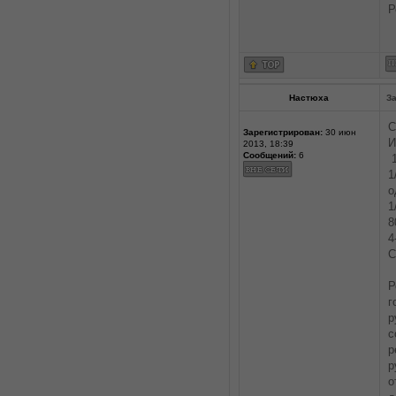
Р
Настюха
За
С
Зарегистрирован:
30 июн
И
2013, 18:39
Сообщений:
6
1
1
о
1
8
4
С
Р
г
р
с
р
р
о