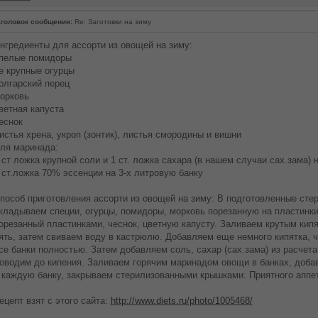
головок сообщения:
Re: Заготовки на зиму
нгредиенты для ассорти из овощей на зиму:
пелые помидоры
е крупные огурцы
олгарский перец
орковь
ветная капуста
еснок
истья хрена, укроп (зонтик), листья смородины и вишни
ля маринада:
 ст ложка крупной соли и 1 ст. ложка сахара (в нашем случаи сах.зама) 
 ст.ложка 70% эссенции на 3-х литровую банку
пособ приготовления ассорти из овощей на зиму: В подготовленные сте
кладываем специи, огурцы, помидоры, морковь порезанную на пластинки,
орезанный пластинками, чеснок, цветную капусту. Заливаем крутым кипя
ять, затем свиваем воду в кастрюлю. Добавляем еще немного кипятка, ч
се банки полностью. Затем добавляем соль, сахар (сах.зама) из расчета
оводим до кипения. Заливаем горячим маринадом овощи в банках, доба
 каждую банку, закрываем стерилизованными крышками. Приятного аппети
ецепт взят с этого сайта:
http://www.diets.ru/photo/1005468/