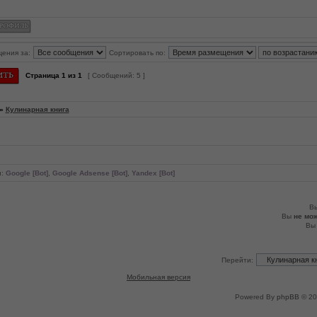
щения за:
Сортировать по:
Страница
1
из
1
[ Сообщений: 5 ]
»
Кулинарная книга
и:
Google [Bot]
,
Google Adsense [Bot]
,
Yandex [Bot]
В
Вы
не мо
В
Перейти:
Мобильная версия
Powered By
phpBB
© 20