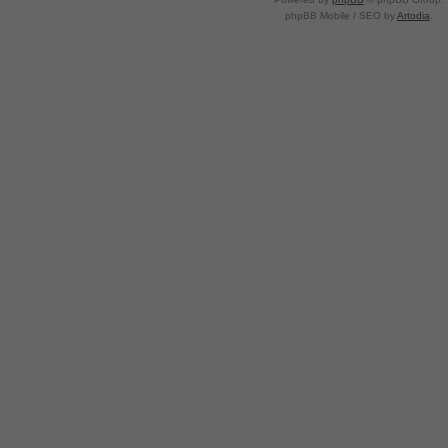
phpBB Mobile / SEO by
Artodia
.