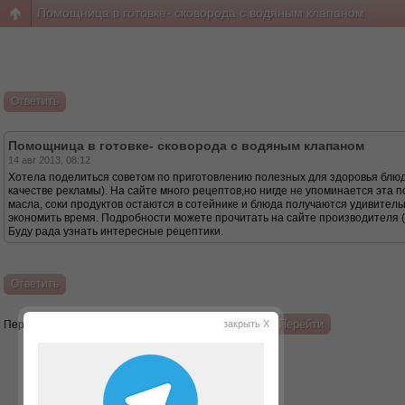
Помощница в готовке- сковорода с водяным клапаном
Ответить
Помощница в готовке- сковорода с водяным клапаном
14 авг 2013, 08:12
Хотела поделиться советом по приготовлению полезных для здоровья блюд
качестве рекламы). На сайте много рецептов,но нигде не упоминается эта п
масла, соки продуктов остаются в сотейнике и блюда получаются удивитель
экономить время. Подробности можете прочитать на сайте производителя ( 
Буду рада узнать интересные рецептики.
Ответить
Перейти:
закрыть X