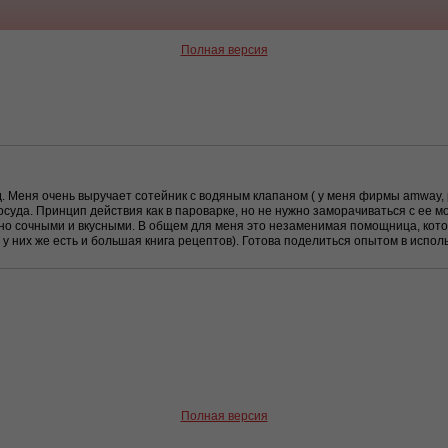
Полная версия
. Меня очень выручает сотейник с водяным клапаном ( у меня фирмы amway, 
осуда. Принцип действия как в пароварке, но не нужно заморачиваться с ее мо
но сочными и вкусными. В общем для меня это незаменимая помощница, котор
у них же есть и большая книга рецептов). Готова поделиться опытом в исполь
Полная версия