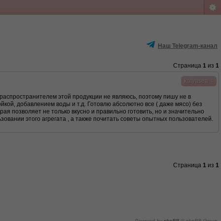
Наш Telegram-канал
Страница
1
из
1
↓
katyasea
распространителем этой продукции не являюсь, поэтому пишу не в
йкой, добавлением воды и т.д. Готовлю абсолютно все ( даже мясо) без
ая позволяет не только вкусно и правильно готовить, но и значительно
зовании этого агрегата , а также почитать советы опытных пользователей.
Страница
1
из
1
Powered by
phpBB
© phpBB Group.