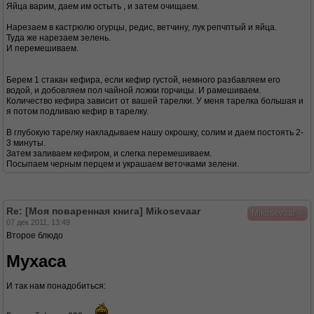
Яйца варим, даем им остыть , и затем очищаем.
Нарезаем в кастрюлю огурцы, редис, ветчину, лук репчптый и яйца.
Туда же нарезаем зелень.
И перемешиваем.
Берем 1 стакан кефира, если кефир густой, немного разбавляем его
водой, и добовляем пол чайной ложки горчицы. И рамешиваем.
Количество кефира зависит от вашей тарелки. У меня тарелка большая и
я потом подливаю кефир в тарелку.
В глубокую тарелку накладываем нашу окрошку, солим и даем постоять 2-
3 минуты.
Затем заливаем кефиром, и слегка перемешиваем.
Посыпаем черным перцем и украшаем веточками зелени.
Re: [Моя поваренная книга] Mikosevaar
↓
Mikosevaar
07 дек 2011, 13:49
Второе блюдо
Мухаса
И так нам понадобиться: