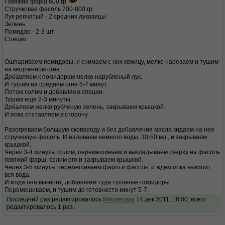
Говяжий фарш 600 гр
Стручковая фасоль 700-800 гр
Лук репчатый - 2 средних луковицы
Зелень
Помидор - 2-3 шт
Специи
Ошпариваем помидоры, и снимаем с них кожицу, мелко нарезаем и тушим
на медленном огне.
Добавляем к помидорам мелко нарубленый лук.
И тушим на среднем огне 5-7 минут.
Потом солим и добавляем специи.
Тушим еще 2-3 минуты.
Добаляем мелко рубленую зелень, закрываем крышкой.
И пока отставляем в сторону.
Разогреваем большую сковороду и без добавления масла кидаем на нее
стручковую фасоль. И наливаем немного воды, 30-50 мл., и закрываем
крышкой.
Через 3-4 минуты солим, перемешиваем и выкладываем сверху на фасоль
говяжий фарш, солим его и закрываем крышкой.
Через 3-5 минуты перемешиваем фарш и фасоль, и ждем пока выкипит
вся вода.
И когда она выкипит, добавляем туда тушеные помидоры.
Перемешиваем, и тушим до готовности минут 5-7.
Последний раз редактировалось
Mikosevaar
14 дек 2011, 18:00, всего
редактировалось 1 раз.