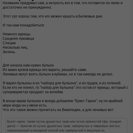
Название придумал сам, а хитрость его в том, что готовится он легко и
достаточно не принужденно.
Этот суп хорош тем, что его можно кушать в Белковые дни.
И так нам понадобиться:
Немного курицы.
Средняя луковица
Специи
Несколько яиц.
Зелень.
Для начала нам нужен бульон.
Из каких кусков курицы его варить, решайте сами.
Ленивые могут взять бульон в кубиках, но я так никогда не делал.
Я варил бульоны и из "набора для бульона", и из грудок, и из голеней.
Если кто не понял, то "набор для бульона" это остов от курицы, который с
супермаркетах продают за копейки.
В конце варки бульона я всегда добавляю "Букет Гарни", ну по крайней
мере когда он у меня есть.
Что это такое можно прочитать на Википедии, а для ленивых вот:
Букет гарни, также пучок душистых трав или пучок пряностей (фр. bouquet
garni) — букетик из сухих душистых трав, завернутых в лавровые листья,
перевязанный кулинарной ниткой или завёрнутый в мешочек из