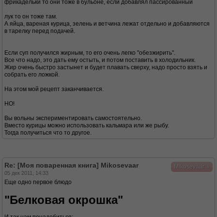
фрикадельки то они тоже в бульоне, если добавлял пассированный
лук то он тоже там.
А яйца, вареная курица, зелень и ветчина лежат отдельно и добавляются
в тарелку перед подачей.
Если суп получился жирным, то его очень легко "обезжирить".
Все что надо, это дать ему остыть, и потом поставить в холодильник.
Жир очень быстро застынет и будет плавать сверху, надо просто взять и
собрать его ложкой.
На этом мой рецепт заканчивается.
НО!
Вы вольны экспериментировать самостоятельно.
Вместо курицы можно использовать кальмара или же рыбу.
Тогда получиться что то другое.
Re: [Моя поваренная книга] Mikosevaar
↓
Mikosevaar
05 дек 2011, 14:33
Еще одно первое блюдо
"Белковая окрошка"