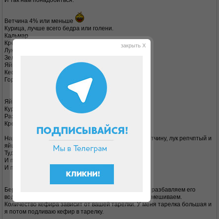
И так нам понадобиться:
Ветчина 4% или меньше
Курица, лучше всего бедра или голени.
Кальмар
Креветки
закрыть X
Лук репчатый
Зелень
Яйца
Кефир 1%
Горчица.
Яйца варим, даем им остыть , и затем очищаем.
Курицу, кальмара и креветки отвариваем.
Разумеется по отдельности.
Креветки очищаем.
Нарезаем в кастрюлю кубиками курицу, кальмара, ветчину, лук репчптый и
яйца.
Туда же нарезаем зелень.
И перемешиваем.
И пока данную смесь отложим в сторону.
Берем 1 стакан кефира, если кефир густой, немного разбавляем его
водой, и добовляем пол чайной ложки горчицы. И рамешиваем.
Количество кефира зависит от вашей тарелки. У меня тарелка большая и
я потом подливаю кефир в тарелку.