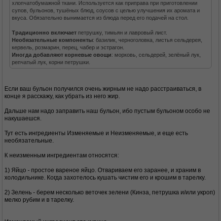
хлопчатобумажной ткани. Используется как приправа при приготовлении
супов, бульонов, тушёных блюд, соусов с целью улучшения их аромата и
вкуса. Обязательно вынимается из блюда перед его подачей на стол.
Традиционно включает
петрушку, тимьян и лавровый лист.
Необязательные компоненты
: базилик, черноголовка, листья сельдерея,
кервель, розмарин, перец, чабер и эстрагон.
Иногда добавляют корневые овощи
: морковь, сельдерей, зелёный лук,
репчатый лук, корни петрушки.
Если ваш бульон получился очень жирным не надо расстраиваться, в
конце я расскажу, как убрать из него жир.
Дальше нам надо заправить наш бульон, ибо пустым бульоном особо не
накушаешся.
Тут есть ингредиенты Изменяемые и Неизменяемые, и еще есть
необязательные.
К неизменным ингредиентам относятся:
1) Яйцо - простое вареное яйцо. Отвариваем его заранее, и храним в
холодильнике. Когда захотелось кушать чистим его и крошим в тарелку.
2) Зелень - берем несколько веточек зелени (Кинза, петрушка и/или укроп)
мелко рубим и в тарелку.