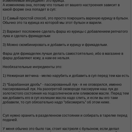
Изменяемый ингредиент это курица.
А изменяема она, потому что только от вашего настроения зависит в
какой форме она попадет в суп:
1) Самый простой способ, это просто покрошить вареную курицу в бульон.
Обычно это та курица из которой мы этот бульон и варили.
2) Вариант посложнее сделать фарш из курицы с добавлением репчатого
лука и сделать фрикадельки
3) Можно скомбинировать и добавить и курицу и фрикадельки.
Фарш для фрикаделек лучше делать самостоятельно, ибо в магазине в
фарш добавляют кожу, а нам ее нельзя.
Необязательные ингредиенты это:
1) Нежирная ветчина - мелко нарубить и добавить в суп перед тем как есть
2) *Барабанная дробь* - пассированный лук - я не оговорился, именно
пассированный лук. На разогретой сковороде пассируем наш лук до
золотистого состояния на подсолнечном или оливковом масле. Перед тем
как добавить его в суп излишки масла надо слить, и если вы его таки
добавили, то суп обязательно надо "обезжирить" об этом ниже.
Суп нужно хранить в разделенном состоянии и собирать в тарелке перед
подачей.
У меня обычно это было так, стоит кастрюля с бульоном, если делал