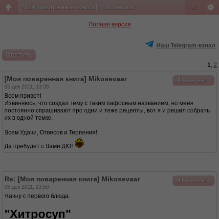
[Моя поваренная книга] Mikosevaar
#
Полная версия
Наш Telegram-канал
Ответить
1
,
2
[Моя поваренная книга] Mikosevaar
↓
Mikosevaar
05 дек 2011, 13:39
Всем привет!
Извиняюсь, что создал тему с таким пафосным названием, но меня
постоянно спрашивают про одни и теже рецепты, вот я и решил собрать
их в одной темке.
Всем Удачи, Отвесов и Терпения!
Да пребудет с Вами ДЮ!
Re: [Моя поваренная книга] Mikosevaar
↓
Mikosevaar
05 дек 2011, 13:50
Начну с первого блюда.
"Хитросуп"