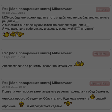
Re: [Моя поваренная книга] Mikosevaar
↓
Алька
08 дек 2011, 21:51
МОё сообщение можно удалить потом, дабы оно не разбавляло отличные
рецепты )))
А выражает оно просьбу обязательно обновлять рецепты )))
Я уже наметила себе мухасу и окрошку овощную! %)))) ням ням )
Re: [Моя поваренная книга] Mikosevaar
↓
Zotichka
14 дек 2011, 12:34
Антон! спасибо за рецепты, особенно МУХАСА!!!
Re: [Моя поваренная книга] Mikosevaar
↓
Frogushka
25 янв 2012, 10:49
Привет я Аня, просто замечательные рецепты, сделала на обед белковую
окрошку, просто объеденье. Обязательно буду еще готовить
спасиб
огромное
и хитросуп тоже сделаю