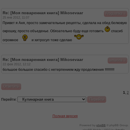
Re: [Моя поваренная книга] Mikosevaar
↓
Frogushka
25 янв 2012, 11:07
Привет я Аня, просто замечательные рецепты, сделала на обед белковую
окрошку, просто объеденье. Обязательно буду еще готовить
спасиб
огромное
и хитросуп тоже сделаю
Re: [Моя поваренная книга] Mikosevaar
↓
amarina
22 фев 2012, 12:12
большое большое спасибо с нетерпением жду продолжения !!!!!!!!!!!
Ответить
1
,
2
Перейти:
Полная версия
Powered by
phpBB
© phpBB Group.
phpBB Mobile / SEO by
Artodia
.