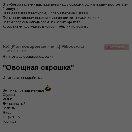
В глубокую тарелку накладываем нашу окрошку, солим и даем постоять 2-
3 минуты.
Затем заливаем кефиром, и слегка перемешиваем.
Посыпаем черным перцем и украшаем веточками зелени.
Затем сверху выкладываем несколько креветок.
Креветки лучше класть в конце чтобы их не помять.
Re: [Моя поваренная книга] Mikosevaar
↓
Mikosevaar
05 дек 2011, 15:10
На этот раз овощная окрошка.
"Овощная окрошка"
И так нам понадобиться:
Ветчина 4% или меньше
Огурцы
Редис
Лук репчатый
Зелень
Яйца
Кефир 1%
Горчица.