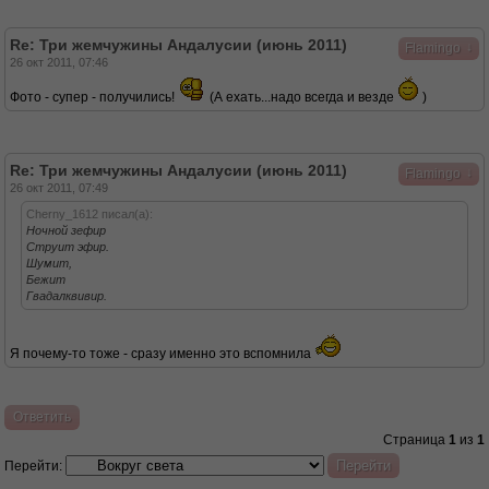
Re: Три жемчужины Андалусии (июнь 2011)
↓
Flamingo
26 окт 2011, 07:46
Фото - супер - получились!
(А ехать...надо всегда и везде
)
Re: Три жемчужины Андалусии (июнь 2011)
↓
Flamingo
26 окт 2011, 07:49
Cherny_1612 писал(а):
Ночной зефир
Струит эфир.
Шумит,
Бежит
Гвадалквивир.
Я почему-то тоже - сразу именно это вспомнила
Ответить
Страница
1
из
1
Перейти: