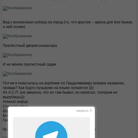
Вид с колокольни собора на город (то, что круглое – арена для боя быков,
о ней позже)
Прелестный дворик алькасара
И не менее прелестный садик
Потом я покаталась на корблике по Гвадалквивиру (клевое название,
правда? Как будто пузырики на языке лопаются ))))
Из А.С.П. (не уверена, что он там бывал, но написал, топором не
вырубишь))):
Ночной зефир
Струит эфир.
Шумит,
закрыть X
Бежит
Гвадалквивир.
Ну и несколько зарисовок со стороны Гвадалквивира