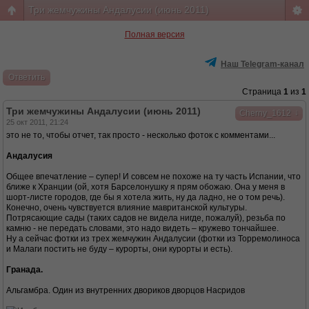
Три жемчужины Андалусии (июнь 2011)
Полная версия
Наш Telegram-канал
Ответить
Страница
1
из
1
Три жемчужины Андалусии (июнь 2011)
↓
Cherny_1612
25 окт 2011, 21:24
это не то, чтобы отчет, так просто - несколько фоток с комментами...
Андалусия
Общее впечатление – супер! И совсем не похоже на ту часть Испании, что
ближе к Хранции (ой, хотя Барселонушку я прям обожаю. Она у меня в
шорт-листе городов, где бы я хотела жить, ну да ладно, не о том речь).
Конечно, очень чувствуется влияние мавританской культуры.
Потрясающие сады (таких садов не видела нигде, пожалуй), резьба по
камню - не передать словами, это надо видеть – кружево тончайшее.
Ну а сейчас фотки из трех жемчужин Андалусии (фотки из Торремолиноса
и Малаги постить не буду – курорты, они курорты и есть).
Гранада.
Альгамбра. Один из внутренних двориков дворцов Насридов