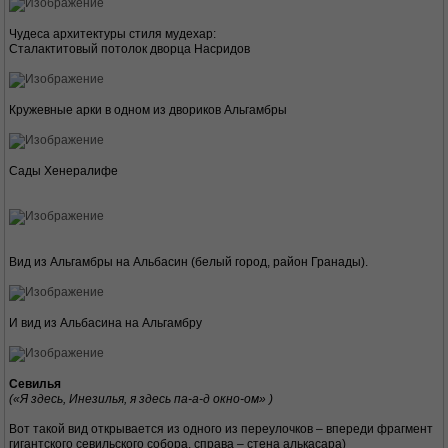
Чудеса архитектуры стиля мудехар:
Сталактитовый потолок дворца Насридов
Кружевные арки в одном из двориков Альгамбры
Сады Хенералифе
Вид из Альгамбры на Альбасин (белый город, район Гранады).
И вид из Альбасина на Альгамбру
Севилья
(«Я здесь, Инезилья, я здесь па-а-д окно-ом» )
Вот такой вид открывается из одного из переулочков – впереди фрагмент
гигантского севильского собора, справа – стена алькасара)