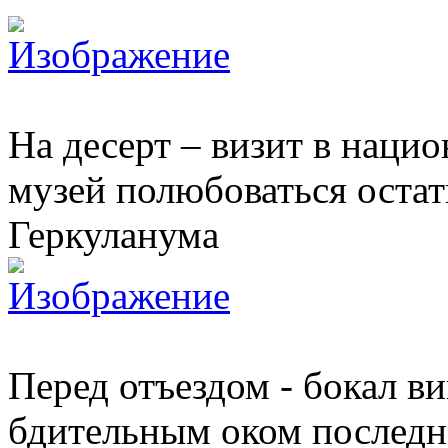
На десерт – визит в наци
музей полюбоваться оста
Геркуланума
Перед отъездом - бокал в
бдительным оком последне