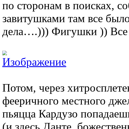
по сторонам в поисках, со
завитушками там все было
дела….))) Фигушки )) Вс
Потом, через хитросплете
фееричного местного джел
пьяцца Кардузо попадаеш
(и здесь Данте, божестве