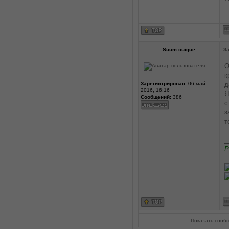
Suum cuique
За
О
к
Зарегистрирован:
06 май
д
2016, 16:16
Я
Сообщений:
386
с
з
т
_
Р
Показать сооб