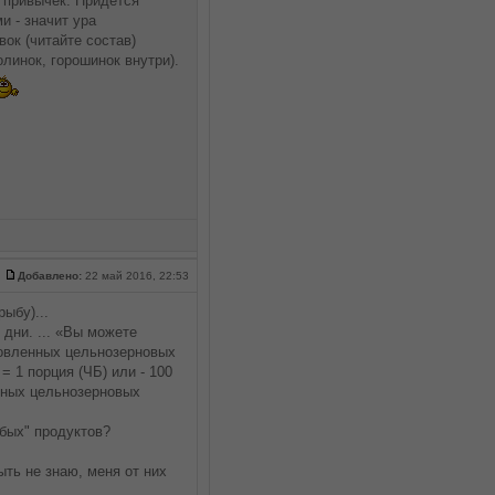
 привычек. Придется
и - значит ура
вок (читайте состав)
линок, горошинок внутри).
Добавлено:
22 май 2016, 22:53
ыбу)...
 дни. ... «Вы можете
товленных цельнозерновых
= 1 порция (ЧБ) или - 100
енных цельнозерновых
юбых" продуктов?
ыть не знаю, меня от них