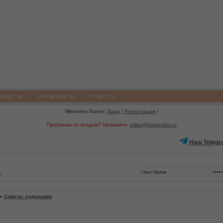
РЕЦЕПТЫ
ЭТАПЫ ДИЕТЫ
РЕЦЕПТЫ
Welcome Guest
(
Вход
|
Регистрация
)
Проблемы со входом? Напишите:
editor@dukandiet.ru
Наш Telegr
0
»
Советы худеющим