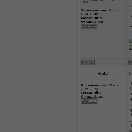
Е
в
Зарегистрирован:
11 июл
(
2014, 18:32
Ф
Сообщений:
70
Откуда:
Милан
Е
_
Nataliaf
За
Н
Зарегистрирован:
22 май
Т
2016, 20:22
Сообщений:
2
з
Откуда:
Москва
к
г
к
Н
С
П
т