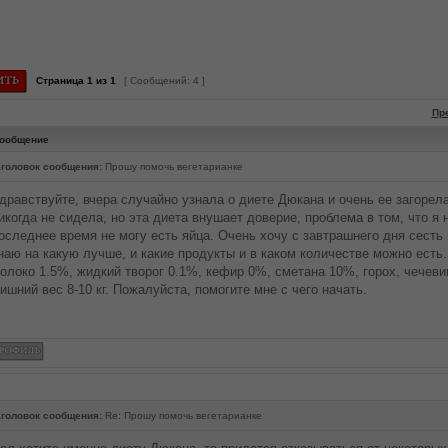
Страница
1
из
1
[ Сообщений: 4 ]
Пр
ообщение
головок сообщения:
Прошу помочь вегетарианке
дравствуйте, вчера случайно узнала о диете Дюкана и очень ее загорел
икогда не сидела, но эта диета внушает доверие, проблема в том, что я 
оследнее время не могу есть яйца. Очень хочу с завтрашнего дня сесть 
наю на какую лучше, и какие продукты и в каком количестве можно есть.
олоко 1.5%, жидкий творог 0.1%, кефир 0%, сметана 10%, горох, чечеви
ишний вес 8-10 кг. Пожалуйста, помогите мне с чего начать.
головок сообщения:
Re: Прошу помочь вегетарианке