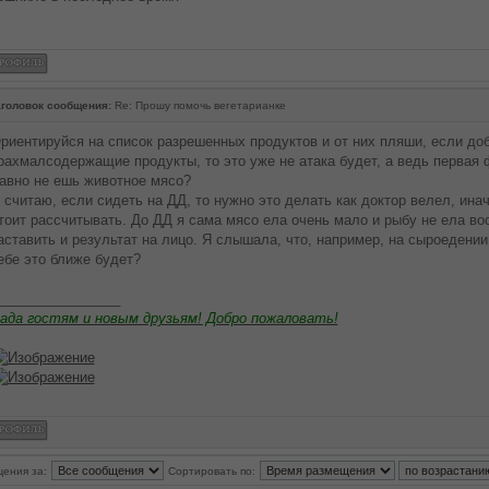
головок сообщения:
Re: Прошу помочь вегетарианке
риентируйся на список разрешенных продуктов и от них пляши, если до
рахмалсодержащие продукты, то это уже не атака будет, а ведь первая 
авно не ешь животное мясо?
 считаю, если сидеть на ДД, то нужно это делать как доктор велел, инач
тоит рассчитывать. До ДД я сама мясо ела очень мало и рыбу не ела в
аставить и результат на лицо. Я слышала, что, например, на сыроедении
ебе это ближе будет?
________________
ада гостям и новым друзьям! Добро пожаловать!
щения за:
Сортировать по: