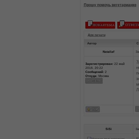
Прошу помочь вегетарианке
Для печати
Автор
С
Nataliaf
За
З
Зарегистрирован:
22 май
н
2016, 20:22
Сообщений:
2
п
Откуда:
Москва
з
м
Л
SiSi
За