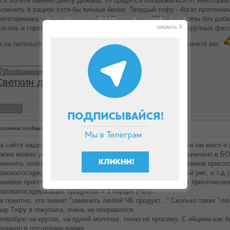
сл хотите именно диету Дюкана, то придется отказываться от некоторых
ключить в рацион хотя-бы яичные белки. Твердый тофу - богат протеинам
вегетарианка не будет голодной :) ) Соевое мясо??! Не все типы без доба
закрыть X
асоль и горох на диете можно только стручковую (и то без крупных фасо
сли питаться только молочными продуктами, то долго не скинете вес
________________
Светкин дневник
головок сообщения:
Re: Прошу помочь вегетарианке
а сайте нашла такую информацию: "4.1.7. Я вегетарианец (не ем мясо и р
акже можно употреблять 2 ст.л. чечевицы в ЧБ дни и не ограничено в БО
аменить любой ЧБ продукт следующими пунктами: - 100 граммов приго
рахмалосодержащих продуктов (квиноа, амарант, коричневый рис, и т.д.) 
раммов приготовленных бобовых (нут, чечевица и т.д.) + 50 г приготовл
рахмалосодержащих продуктов = 1 порция (ЧБ)»
е понятно, что значит "заменить любой ЧБ продукт..." Сколько таких "л
ыр Тофу я покупала, очень не понравился.
опробую на крупах, на одной молочке, точно не просижу. С яйцами как б
ошнило в последнее время