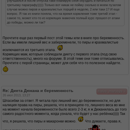
улучшился и после отпуска таки планирую себя обуздать и питаться по
третьему параграфу))))) Только вот никак не пойму сколько в моем пузатом
случае можно пиров и крахмалистых порций в неделю, 2 или таки 1? И еще
вопрос. Я так из книги поняла, что на время кормления тоже третий этап -
самое то, может кто-то из кормящих мамочек полный курс прошел от атаки
до победы, можно ли так?
Прочтите еще раз первый пост этой темы или в книге про беременность.
Если вы имели лишний вес и забеременели, то пиры и крахмалистые
исключаются из третьего этапа.
Кормящих мам, которые соблюдали диету с первого этапа (под свою
ответственность), много на форуме. В этой теме они тоже отписывались.
Прочтите с перой страницы, может для себя что-то полезное найдете.
Re: Диета Дюкана и беременность
↓
halva_marusya
26 июл 2013, 13:27
Шпасибки за ответ. Я читала про лишний вес до беременности, но для
налиция права на пиры, решила, что в принципе-то, лишнего веса во мне
на момент начала беременности было всего 2-3 кг, я ж Дюканилась до того
самого радостного момента, когда узнала, что будет у нас ребёнка))))) Так
что, я решила, что пиры и макаронки можно.
Что думаете, права я,