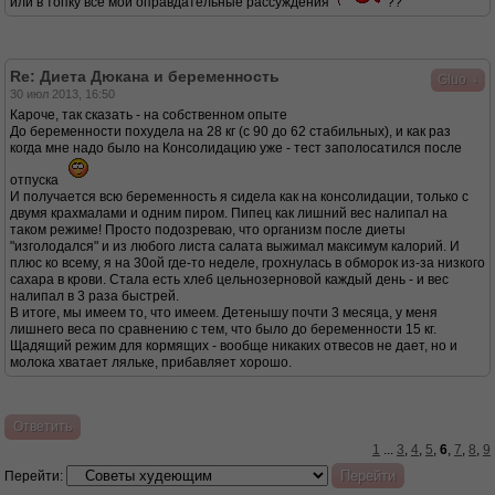
или в топку все мои оправдательные рассуждения
??
Re: Диета Дюкана и беременность
↓
Gluo
30 июл 2013, 16:50
Кароче, так сказать - на собственном опыте
До беременности похудела на 28 кг (с 90 до 62 стабильных), и как раз
когда мне надо было на Консолидацию уже - тест заполосатился после
отпуска
И получается всю беременность я сидела как на консолидации, только с
двумя крахмалами и одним пиром. Пипец как лишний вес налипал на
таком режиме! Просто подозреваю, что организм после диеты
"изголодался" и из любого листа салата выжимал максимум калорий. И
плюс ко всему, я на 30ой где-то неделе, грохнулась в обморок из-за низкого
сахара в крови. Стала есть хлеб цельнозерновой каждый день - и вес
налипал в 3 раза быстрей.
В итоге, мы имеем то, что имеем. Детенышу почти 3 месяца, у меня
лишнего веса по сравнению с тем, что было до беременности 15 кг.
Щадящий режим для кормящих - вообще никаких отвесов не дает, но и
молока хватает ляльке, прибавляет хорошо.
Ответить
1
...
3
,
4
,
5
,
6
,
7
,
8
,
9
Перейти: