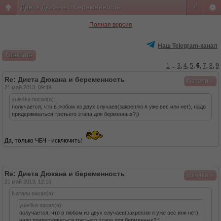
Диета Дюкана и беременность
#
Полная версия
Наш Telegram-канал
Ответить
1
...
3
,
4
,
5
,
6
,
7
,
8
,
9
Re: Диета Дюкана и беременность
↓
Nатали
21 май 2013, 09:49
yule4ka писал(а):
получается, что в любом из двух случаев(закреплю я уже вес или нет), надо
придерживаться третьего этапа для берменных?:)
Да, только ЧБЧ - исключить!
Re: Диета Дюкана и беременность
↓
yule4ka
21 май 2013, 12:15
Nатали писал(а):
yule4ka писал(а):
получается, что в любом из двух случаев(закреплю я уже вес или нет),
надо придерживаться третьего этапа для берменных?:)