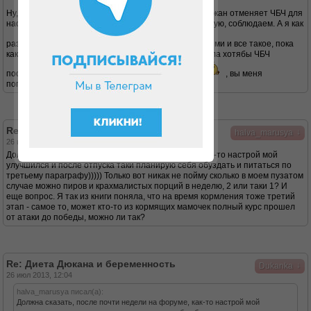
Ну, насколько я поняла из форума и самой книги, Дюкан отменяет ЧБЧ для
нас пузатиков в случае, если мы ее, диеточку любимую, соблюдаем. А я как
раз сейчас слабак
и 3 этап даже с послаблениями и все такое, пока
как-то не настроилась осилить, вот поэтому и решила хотябы ЧБЧ
пособлюдать, как на на 4 этапе. Может неправа я
, вы меня
поправьте, ежели так
Re: Диета Дюкана и беременность
↓
halva_marusya
26 июл 2013, 10:47
Должна сказать, после почти недели на форуме, как-то настрой мой
улучшился и после отпуска таки планирую себя обуздать и питаться по
третьему параграфу))))) Только вот никак не пойму сколько в моем пузатом
случае можно пиров и крахмалистых порций в неделю, 2 или таки 1? И
еще вопрос. Я так из книги поняла, что на время кормления тоже третий
этап - самое то, может кто-то из кормящих мамочек полный курс прошел
от атаки до победы, можно ли так?
Re: Диета Дюкана и беременность
↓
Dukanka
26 июл 2013, 12:04
halva_marusya писал(а):
Должна сказать, после почти недели на форуме, как-то настрой мой