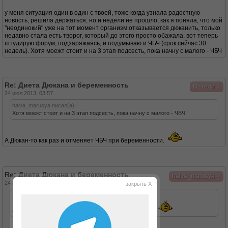
у меня ситуация один в один с твоей, тоже когда узнала радостную
новость, решила держаться, но и недели не прошло, как я поняла, что мой
"неодинокий" уже на тот момент организм отказывается дюканить, только
недавно стала есть творог, который до этого просто обажала, вот теперь
штудирую форум, подзаряжаясь, и подумываю и ЧБЧ (срок сейчас 30
недель). Хотя моежт стоит и на 3 этап подсесть, пока начну с малого - ЧБЧ
Re: Диета Дюкана и беременность
↓
Nатали
24 июл 2013, 03:57
halva_marusya писал(а):
Хотя моежт стоит и на 3 этап подсесть, пока начну с малого - ЧБЧ
А Дюкан-то как раз и отменяет ЧБЧ при беременности.
Re: Диета Дюкана и беременность
↓
halva_marusya
24 июл 2013, 13:00
закрыть X
Nатали писал(а):
А Дюкан-то как раз и отменяет ЧБЧ при беременности.