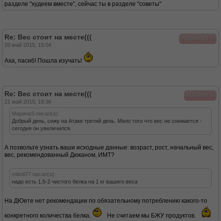
разделе "худеем вместе", сейчас ты в разделе "советы"
Re: Вес стоит на месте(((
↓
МаринаS
20 май 2015, 15:04
Аха, пасиб! Пошла изучать!
Re: Вес стоит на месте(((
↓
Nатали
21 май 2015, 19:36
МаринаS писал(а):
Добрый день, сижу на Атаке третий день. Мало того что вес не снижается -
сегодня он увеличился.
А позвольте узнать ваши исходные данные: возраст, рост, начальный вес,
вес, рекомендованный Дюканом, ИМТ?
miledi77 писал(а):
надо есть 1,5-2 чистого белка на 1 кг вашего веса
На ДЮете нет рекомендации по обязательному потреблению какого-то
конкретного количества белка.
Не считаем мы БЖУ продуктов.