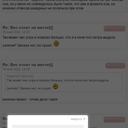
сна, но у меня не соблюдалось было такое, что уже в кровати ела, но
конечно отвесов шикарных не получала при этом
Re: Вес стоит на месте(((
↓
МаринаS
20 май 2015, 14:22
Так может вес утра и показал больше, что я в ночи пол литра выдула
залпом? Запаха нет, но сушит.
Re: Вес стоит на месте(((
↓
miledi77
20 май 2015, 14:28
МаринаS писал(а):
Так может вес утра и показал больше, что я в ночи пол литра выдула
залпом? Запаха нет, но сушит.
конечно может - отеки дело такое
Re: Вес стоит на месте(((
закрыть X
↓
МаринаS
20 май 2015, 14:32