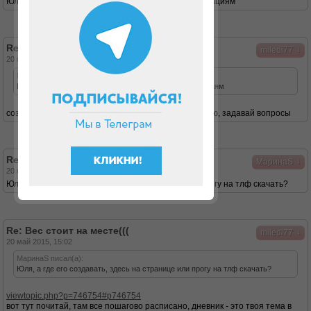
Юля, спасибо за участие! буду следовать рекомендациям
Re: Вес стоит на месте(((
↓
miledi77
20 май 2015, 14:37
МаринаS писал(а):
Юля, спасибо за участие! буду следовать рекомендациям
создавай свой дневничек, пиши там ежедневно меню, задавай вопросы
Re: Вес стоит на месте(((
↓
МаринаS
20 май 2015, 14:55
Юля, а где его создавать, здесь на странице или прогу на тлф скачать?
Re: Вес стоит на месте(((
↓
miledi77
20 май 2015, 15:02
МаринаS писал(а):
Юля, а где его создавать, здесь на странице или прогу на тлф скачать?
viewtopic.php?p=746754#p746754
вот тут почитай, там все пошагово расписано, дневник - это твоя тема в