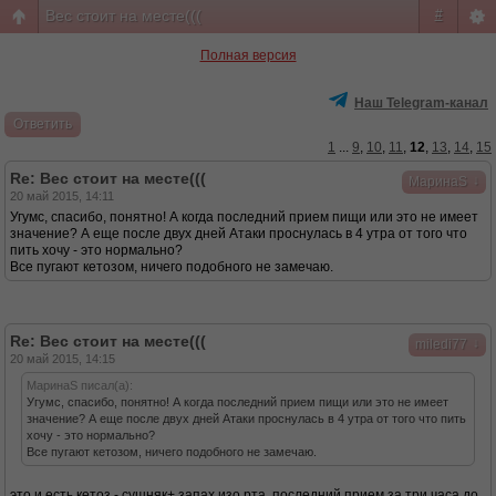
Вес стоит на месте(((
#
Полная версия
Наш Telegram-канал
Ответить
1
...
9
,
10
,
11
,
12
,
13
,
14
,
15
Re: Вес стоит на месте(((
↓
МаринаS
20 май 2015, 14:11
Угумс, спасибо, понятно! А когда последний прием пищи или это не имеет
значение? А еще после двух дней Атаки проснулась в 4 утра от того что
пить хочу - это нормально?
Все пугают кетозом, ничего подобного не замечаю.
Re: Вес стоит на месте(((
↓
miledi77
20 май 2015, 14:15
МаринаS писал(а):
Угумс, спасибо, понятно! А когда последний прием пищи или это не имеет
значение? А еще после двух дней Атаки проснулась в 4 утра от того что пить
хочу - это нормально?
Все пугают кетозом, ничего подобного не замечаю.
это и есть кетоз - сушняк+ запах изо рта, последний прием за три часа до