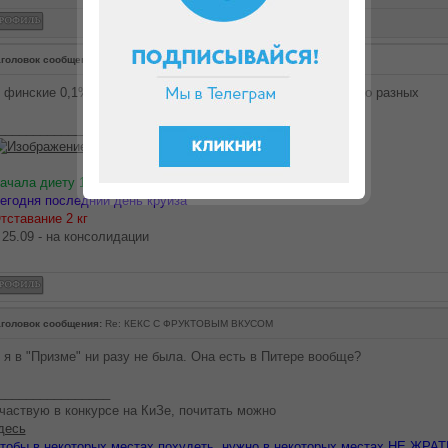
головок сообщения:
Re: КЕКС С ФРУКТОВЫМ ВКУСОМ
 финские 0,1% из "Призмы" не пробовали - там их несколько разных
________________
ачала диету 10.06.
егодня последний день круиза
тставание 2 кг
 25.09 - на консолидации
головок сообщения:
Re: КЕКС С ФРУКТОВЫМ ВКУСОМ
 я в "Призме" ни разу не была. Она есть в Питере вообще?
________________
частвую в конкурсе на КиЗе, почитать можно
десь
тобы в некоторых местах похудеть, нужно в некоторых местах НЕ ЖРАТ