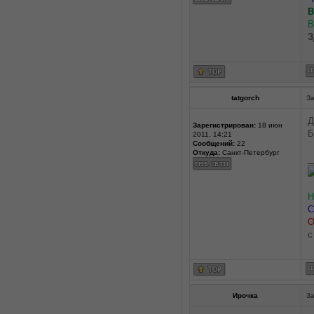
В
З
tatgorch
За
Д
Зарегистрирован:
18 июн
Б
2011, 14:21
Сообщений:
22
Откуда:
Санкт-Петербург
_
Н
С
О
c
Ирочка
За