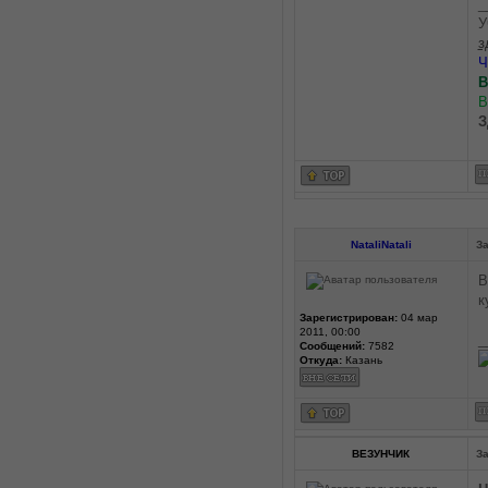
_
У
з
Ч
В
З
NataliNatali
За
В
к
Зарегистрирован:
04 мар
2011, 00:00
_
Сообщений:
7582
Откуда:
Казань
ВЕЗУНЧИК
За