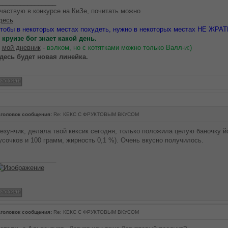
________________
частвую в конкурсе на КиЗе, почитать можно
десь
тобы в некоторых местах похудеть, нужно в некоторых местах НЕ ЖРАТ
 круизе бог знает какой день.
В
мой дневник
- вэлком, но с котятками можно только Валл-и:)
десь будет новая линейка.
головок сообщения:
Re: КЕКС С ФРУКТОВЫМ ВКУСОМ
езунчик, делала твой кексик сегодня, только положила целую баночку йо
усочков и 100 грамм, жирность 0,1 %). Очень вкусно получилось.
________________
головок сообщения:
Re: КЕКС С ФРУКТОВЫМ ВКУСОМ