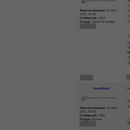
Н
У
Зарегистрирован:
01 июл
Л
2011, 12:40
1
Сообщений:
1644
О
Откуда:
Санкт-Петербург
_
У
з
Ч
В
З
NataliNatali
За
В
в
Зарегистрирован:
04 мар
2011, 00:00
Сообщений:
7582
_
Откуда:
Казань