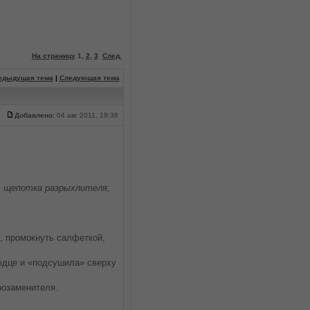
На страницу
1
,
2
,
3
След.
едыдущая тема
|
Следующая тема
Добавлено:
04 авг 2011, 19:36
о, щепотка разрыхлителя,
, промокнуть салфеткой,
юдце и «подсушила» сверху
розаменителя.