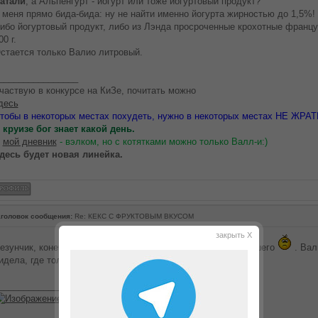
атали
, а Альпенгурт - йогурт или тоже йогуртовый продукт?
 меня прямо бида-бида: ну не найти именно йогурта жирностью до 1,5%!
ибо йогуртовый продукт, либо из Лэнда просроченные крохотные француз
00 г.
стается только Валио литровый.
________________
частвую в конкурсе на КиЗе, почитать можно
десь
тобы в некоторых местах похудеть, нужно в некоторых местах НЕ ЖРАТ
 круизе бог знает какой день.
В
мой дневник
- вэлком, но с котятками можно только Валл-и:)
десь будет новая линейка.
головок сообщения:
Re: КЕКС С ФРУКТОВЫМ ВКУСОМ
закрыть X
езунчик, конечно продукт, но выбор у нас намного хуже вашего
. Вал
идела, где только не искала.
________________