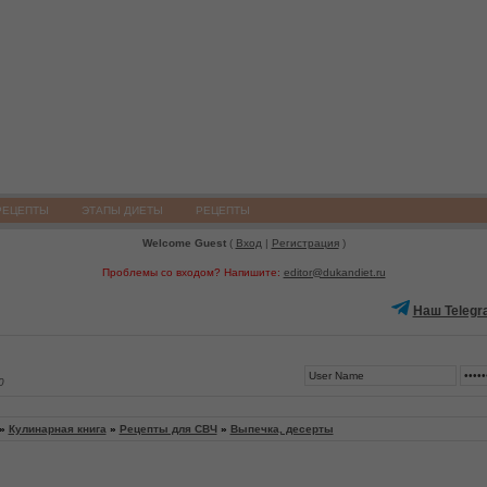
РЕЦЕПТЫ
ЭТАПЫ ДИЕТЫ
РЕЦЕПТЫ
Welcome Guest
(
Вход
|
Регистрация
)
Проблемы со входом? Напишите:
editor@dukandiet.ru
Наш Telegr
0
»
Кулинарная книга
»
Рецепты для СВЧ
»
Выпечка, десерты