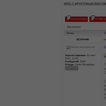
КЕКС С ФРУКТОВЫМ ВКУСО
Для печати
Автор
С
ВЕЗУНЧИК
За
К
Зарегистрирован:
01 июл
2011, 12:40
Сообщений:
1644
2
Откуда:
Санкт-Петербург
в
С
С
в
В
е
П