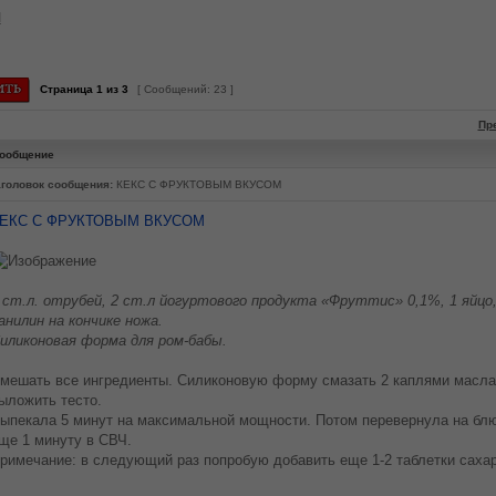
М
Страница
1
из
3
[ Сообщений: 23 ]
Пр
ообщение
головок сообщения:
КЕКС С ФРУКТОВЫМ ВКУСОМ
ЕКС С ФРУКТОВЫМ ВКУСОМ
 ст.л. отрубей, 2 ст.л йогуртового продукта «Фруттис» 0,1%, 1 яйц
анилин на кончике ножа.
иликоновая форма для ром-бабы.
мешать все ингредиенты. Силиконовую форму смазать 2 каплями масла
ыложить тесто.
ыпекала 5 минут на максимальной мощности. Потом перевернула на бл
ще 1 минуту в СВЧ.
римечание: в следующий раз попробую добавить еще 1-2 таблетки саха