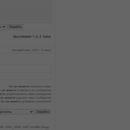
На страницу
1
,
2
,
3
След.
Часовой пояс: UTC + 3 часа
Вы
не можете
начинать темы
ы
не можете
отвечать на сообщения
жете
редактировать свои сообщения
ы
не можете
удалять свои сообщения
Вы
не можете
добавлять вложения
00, 2002, 2005, 2007 phpBB Group