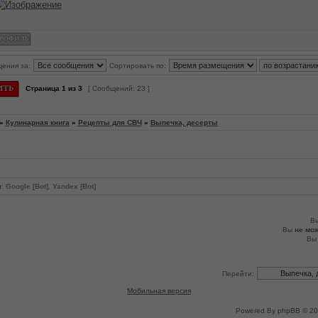
щения за:
Сортировать по:
Страница
1
из
3
[ Сообщений: 23 ]
»
Кулинарная книга
»
Рецепты для СВЧ
»
Выпечка, десерты
и:
Google [Bot]
,
Yandex [Bot]
В
Вы
не мо
В
Перейти:
Мобильная версия
Powered By
phpBB
© 20