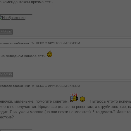
а комендантском призма есть
________________
головок сообщения:
Re: КЕКС С ФРУКТОВЫМ ВКУСОМ
 на обводном канале есть
головок сообщения:
Re: КЕКС С ФРУКТОВЫМ ВКУСОМ
евочки, миленькие, помогите советом.
Пытаюсь что-то испечь 
ичего не получается. Вроде все делаю по рецептам, а отруби жесткие, на
одит. Я их уже и молола (но они почти не мелятся). Что делать? Или это
есткие?
________________