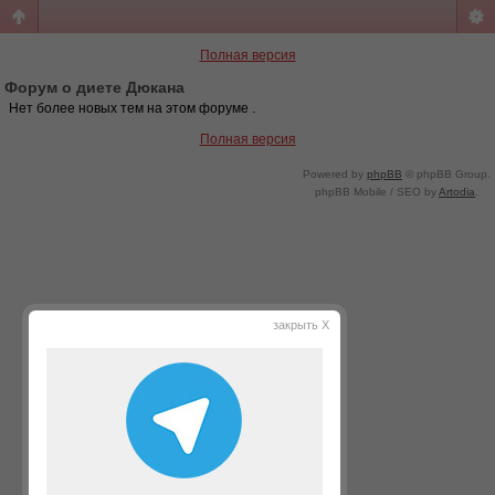
Полная версия
Форум о диете Дюкана
Нет более новых тем на этом форуме .
Полная версия
Powered by
phpBB
© phpBB Group.
phpBB Mobile / SEO by
Artodia
.
закрыть X