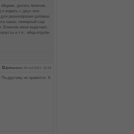
 яйцами, делать блинчик.
) и жарить с двух или
 для разнообразия добавки,
ого какао; нежирный сыр
и. Блинчик меня выручает,
пусты и т.п.: яйца-отруби-
Добавлено:
04 ноя 2021, 10:19
 По-другому не нравится. А