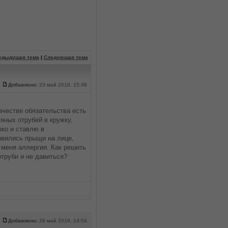
едыдущая тема
|
Следующая тема
Добавлено:
23 май 2019, 15:38
ачестве обязательства есть
яных отрубей в кружку,
око и ставлю в
явились прыщи на лице,
 меня аллергия. Как решить
труби и не давиться?
Добавлено:
26 май 2019, 14:54