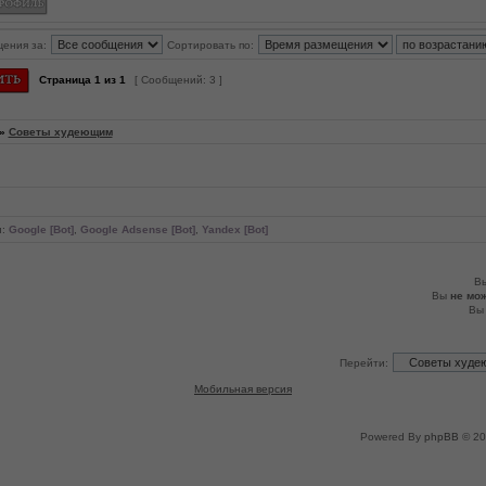
щения за:
Сортировать по:
Страница
1
из
1
[ Сообщений: 3 ]
»
Советы худеющим
и:
Google [Bot]
,
Google Adsense [Bot]
,
Yandex [Bot]
В
Вы
не мо
В
Перейти:
Мобильная версия
Powered By
phpBB
© 20