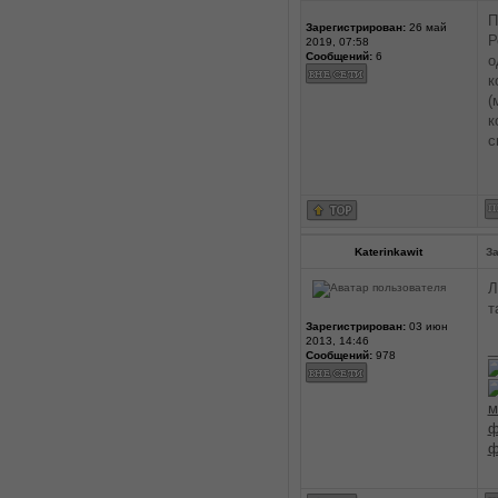
П
Зарегистрирован:
26 май
Р
2019, 07:58
Сообщений:
6
о
к
(
к
с
Katerinkawit
За
Л
т
Зарегистрирован:
03 июн
2013, 14:46
_
Сообщений:
978
м
ф
ф