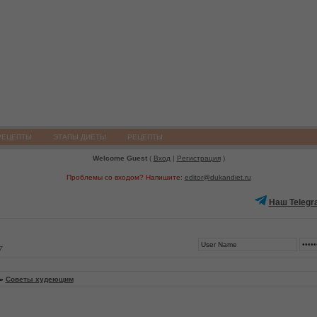
РЕЦЕПТЫ
ЭТАПЫ ДИЕТЫ
РЕЦЕПТЫ
Welcome Guest
(
Вход
|
Регистрация
)
Проблемы со входом? Напишите:
editor@dukandiet.ru
Наш Telegr
7
»
Советы худеющим