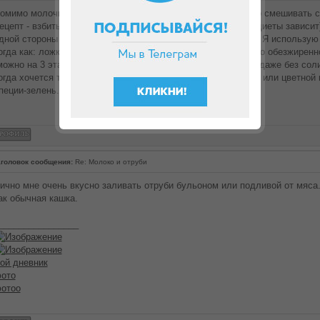
омимо молочных продуктов (молоко, кефир, йогурт), можно смешивать с
ецепт - взбить яйцо, добавить 1-3 ложки отрубей (от этапа диеты зависит
дной стороны 2-3 минуты на хорошей сковороде без масла. Я использую
огда как: ложка кефира или молока; подсластитель; немного обезжиренн
можно на 3 этапе); специи; Но яйца-отруби тоже нормально даже без сол
огда хочется теста. Еще делаю кляр для жаренного минтая или цветной ка
пеции-зелень.
головок сообщения:
Re: Молоко и отруби
ично мне очень вкусно заливать отруби бульоном или подливой от мяса.
ак обычная кашка.
________________
ой дневник
ото
отоо