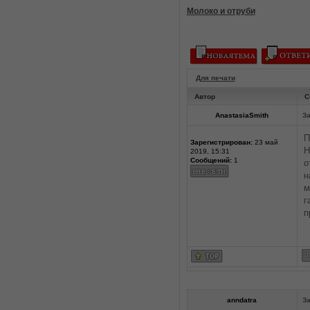
Молоко и отруби
Для печати
Автор
С
AnastasiaSmith
За
П
Зарегистрирован:
23 май
Н
2019, 15:31
Сообщений:
1
о
н
м
г
п
anndatra
За