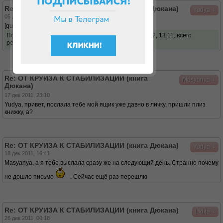
Re: ОТ КРУИЗА К СТАБИЛИЗАЦИИ (книга Дюкана)
↓
Yudya
05 дек 2011, 04:52
[quote][/quote]
Последний раз редактировалось
Yudya
02 фев 2012, 13:11, всего
редактировалось 1 раз.
Re: ОТ КРУИЗА К СТАБИЛИЗАЦИИ (книга
↓
Masyanya
Дюкана)
17 дек 2011, 23:10
Yudya, привет, послала тебе мой ящик уже давно в личку, пришли плиз
книжку, а?
Re: ОТ КРУИЗА К СТАБИЛИЗАЦИИ (книга Дюкана)
↓
Yudya
18 дек 2011, 16:41
Masyanya, а я тебе выслала сразу же на следующий день. Странно почему
не дошло письмо
. Сейчас ещё раз перешлю
Re: ОТ КРУИЗА К СТАБИЛИЗАЦИИ (книга Дюкана)
↓
Lidija
26 дек 2011, 00:18