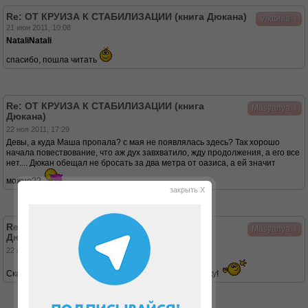
Re: ОТ КРУИЗА К СТАБИЛИЗАЦИИ (книга Дюкана)
↓
Viktoriia
21 июн 2011, 10:08
NataliNatali
спасибо, пошла читать
Re: ОТ КРУИЗА К СТАБИЛИЗАЦИИ (книга
↓
Masyanya
Дюкана)
22 ноя 2011, 17:29
Девы, а куда Маша пропала? с мая не появлялась здесь? Так хорошо
начала повествование, что аж дух завхватило, жду продолжения, а его все
нет.... Дюкан обещал не бросать за два метра от оазиса, а ей значит
можно??
закрыть X
Re: ОТ КРУИЗА К СТАБИЛИЗАЦИИ (книга
↓
Masyanya
Дюкана)
22 ноя 2011, 18:30
Скачала на английском, спасибо девочкам за наводку!