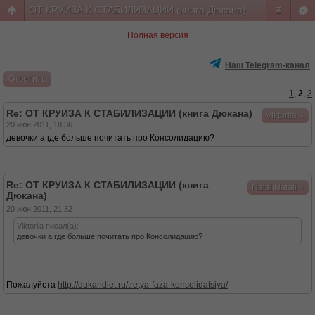
ОТ КРУИЗА К СТАБИЛИЗАЦИИ (книга Дюкана)
#
Полная версия
Наш Telegram-канал
Ответить
1
,
2
,
3
Re: ОТ КРУИЗА К СТАБИЛИЗАЦИИ (книга Дюкана)
↓
Viktoriia
20 июн 2011, 18:36
девочки а где больше почитать про Консолидацию?
Re: ОТ КРУИЗА К СТАБИЛИЗАЦИИ (книга
↓
NataliNatali
Дюкана)
20 июн 2011, 21:32
Viktoriia писал(а):
девочки а где больше почитать про Консолидацию?
Пожалуйста
http://dukandiet.ru/tretya-faza-konsolidatsiya/