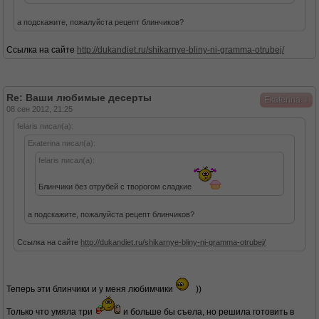
а подскажите, пожалуйста рецепт блинчиков?
Ссылка на сайте
http://dukandiet.ru/shikarnye-bliny-ni-gramma-otrubej/
Re: Ваши любимые десерты
↓
Eкaterina
08 сен 2012, 21:25
felaris писал(а):
Eкaterina писал(а):
felaris писал(а):
Блинчики без отрубей с творогом сладкие
а подскажите, пожалуйста рецепт блинчиков?
Ссылка на сайте
http://dukandiet.ru/shikarnye-bliny-ni-gramma-otrubej/
Теперь эти блинчики и у меня любимчики
))
Только что умяла три
и больше бы съела, но решила готовить в