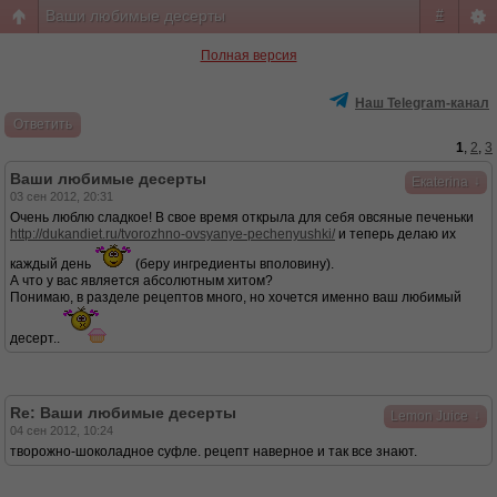
Ваши любимые десерты
#
Полная версия
Наш Telegram-канал
Ответить
1
,
2
,
3
Ваши любимые десерты
↓
Eкaterina
03 сен 2012, 20:31
Очень люблю сладкое! В свое время открыла для себя овсяные печеньки
http://dukandiet.ru/tvorozhno-ovsyanye-pechenyushki/
и теперь делаю их
каждый день
(беру ингредиенты вполовину).
А что у вас является абсолютным хитом?
Понимаю, в разделе рецептов много, но хочется именно ваш любимый
десерт..
Re: Ваши любимые десерты
↓
Lemon Juice
04 сен 2012, 10:24
творожно-шоколадное суфле. рецепт наверное и так все знают.