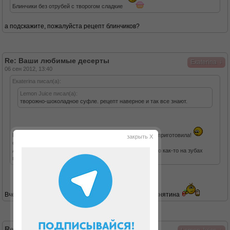
Блинчики без отрубей с творогом сладкие
а подскажите, пожалуйста рецепт блинчиков?
Re: Ваши любимые десерты
↓
Eкaterina
06 сен 2012, 13:40
Eкaterina писал(а):
Lemon Juice писал(а):
творожно-шоколадное суфле. рецепт наверное и так все знают.
Рецепт не знала, но нашла в твоем дневничке и тут же приготовила!
закрыть X
очень вкусно! Спасибо!
А какое какао используешь ты? У меня красная цена, но как-то на зубах
поскрипывает кажется..
Вчера приготовила без какао, а с корицей.. Ммм вкуснятина
Re: Ваши любимые десерты