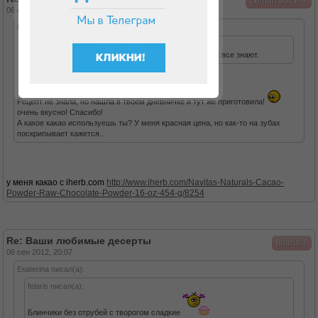
↓
Lemon Juice
06 сен 2012, 13:49
Eкaterina писал(а):
Lemon Juice писал(а):
творожно-шоколадное суфле. рецепт наверное и так все знают.
Рецепт не знала, но нашла в твоем дневничке и тут же приготовила!
очень вкусно! Спасибо!
А какое какао используешь ты? У меня красная цена, но как-то на зубах
поскрипывает кажется..
у меня какао c iherb.com
http://www.iherb.com/Navitas-Naturals-Cacao-
Powder-Raw-Chocolate-Powder-16-oz-454-g/8254
Re: Ваши любимые десерты
↓
felaris
06 сен 2012, 20:07
Eкaterina писал(а):
felaris писал(а):
Блинчики без отрубей с творогом сладкие