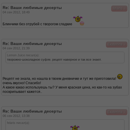
Re: Ваши любимые десерты
↓
felaris
04 сен 2012, 18:49
Блинчики без отрубей с творогом сладкие
Re: Ваши любимые десерты
↓
Eкaterina
04 сен 2012, 21:39
Lemon Juice писал(а):
творожно-шоколадное суфле. рецепт наверное и так все знают.
Рецепт не знала, но нашла в твоем дневничке и тут же приготовила!
очень вкусно! Спасибо!
А какое какао используешь ты? У меня красная цена, но как-то на зубах
поскрипывает кажется..
Re: Ваши любимые десерты
↓
Eкaterina
06 сен 2012, 13:38
felaris писал(а):