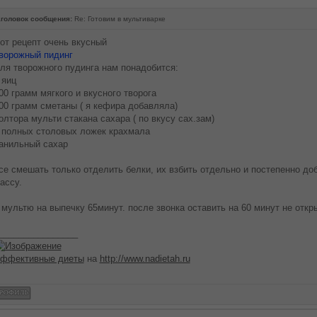
головок сообщения:
Re: Готовим в мультиварке
от рецепт очень вкусный
ворожный пидинг
ля творожного пудинга нам понадобится:
 яиц
00 грамм мягкого и вкусного творога
00 грамм сметаны ( я кефира добавляла)
олтора мульти стакана сахара ( по вкусу сах.зам)
 полных столовых ложек крахмала
анильный сахар
се смешать только отделить белки, их взбить отдельно и постепенно до
ассу.
 мультю на выпечку 65минут. после звонка оставить на 60 минут не откр
________________
ффективные диеты
на
http://www.nadietah.ru