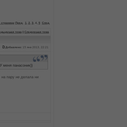
 страницу
Пред.
1
,
2
,
3
,
4
,
5
След.
едыдущая тема
|
Следующая тема
Добавлено:
15 янв 2013, 22:21
У меня панасоник))
 на пару не делала ни