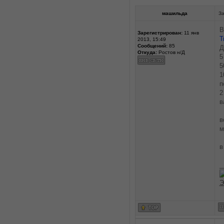
машильда
За
В
Зарегистрирован:
11 янв
Т
2013, 15:49
Сообщений:
85
Д
Откуда:
Ростов н/Д
5
5
1
п
2
в
в
м
в
_
Э