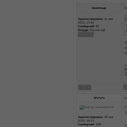
машильда
За
Зарегистрирован:
11 янв
M
2013, 15:49
Сообщений:
85
Откуда:
Ростов н/Д
Н
п
п
_
Э
M*o*o*n
За
С
Х
Зарегистрирован:
08 янв
2013, 19:13
Сообщений:
399
У