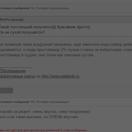
головок сообщения:
Re: Готовим в мультиварке
*o*o*n писал(а):
Такой толстенький получился))) Красавчик просто)
Он не сухой получается?
ет влажный такая воздушная запеканка, ещё заметила когда кефир доб
однимается, а когда простоквашу 1% лучше я пачку не взбалтываю слив
ростоквашу в пудинг, она точна как сметанка густая.
________________
ффективные диеты
на
http://www.nadietah.ru
головок сообщения:
Re: Готовим в мультиварке
пасибо за рецепт, очень вкусно, сижу полдничаю)
оть и не такая высокая, но ОЧЕНЬ вкусная.
 вас нет доступа для просмотра вложений в этом сообщении.