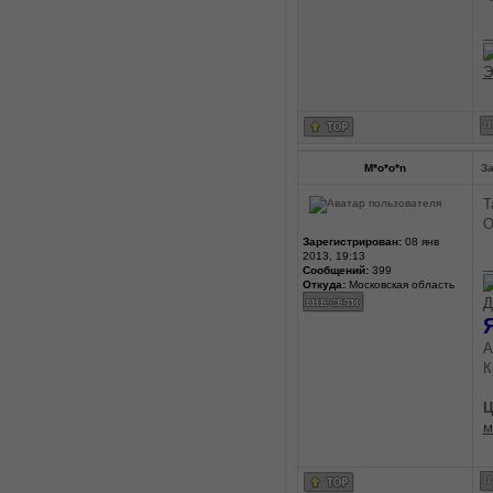
_
Э
M*o*o*n
За
Т
О
Зарегистрирован:
08 янв
2013, 19:13
_
Сообщений:
399
Откуда:
Московская область
Д
А
К
Ц
м