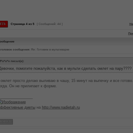
Страница
4
из
5
[ Сообщений: 44 ]
На
Пр
ообщение
головок сообщения:
Re: Готовим в мультиварке
*o*o*n писал(а):
Девочки, помогите пожалуйста, как в мульти сделать омлет на пару???? 
 омлет просто делаю выливаю в чашу, 15 минут на выпечку и все готово.
огда. Он не прилипает к форме.
________________
ффективные диеты
на
http://www.nadietah.ru