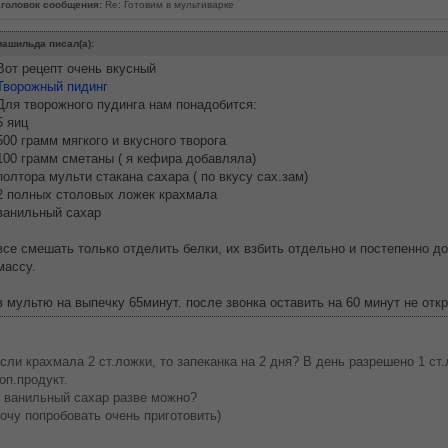
головок сообщения:
Re: Готовим в мультиварке
ашильда писал(а):
Вот рецепт очень вкусный
Творожный пидинг
Для творожного пудинга нам понадобится:
5 яиц
500 грамм мягкого и вкусного творога
100 грамм сметаны ( я кефира добавляла)
полтора мульти стакана сахара ( по вкусу сах.зам)
2 полных столовых ложек крахмала
ванильный сахар
все смешать только отделить белки, их взбить отдельно и постепенно д
массу.
в мультю на выпечку 65минут. после звонка оставить на 60 минут не отк
сли крахмала 2 ст.ложки, то запеканка на 2 дня? В день разрешено 1 ст
оп.продукт.
 ванильный сахар разве можно?
очу попробовать очень приготовить)