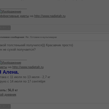
________________
ффективные диеты
на
http://www.nadietah.ru
головок сообщения:
Re: Готовим в мультиварке
акой толстенький получился))) Красавчик просто)
н не сухой получается?
________________
иеты
на
http://www.nadietah.ru
Я Алена.
така с 11 июля по 13 июля - 2,7 кг
руиз с 14 июля по 17 сентября
ель: 56,0 кг
ой дневник