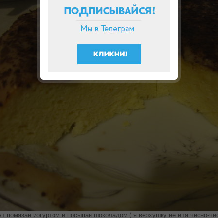
ут помазан иогуртом и посыпан шоколадом ( я верхушку не ела чесно-че