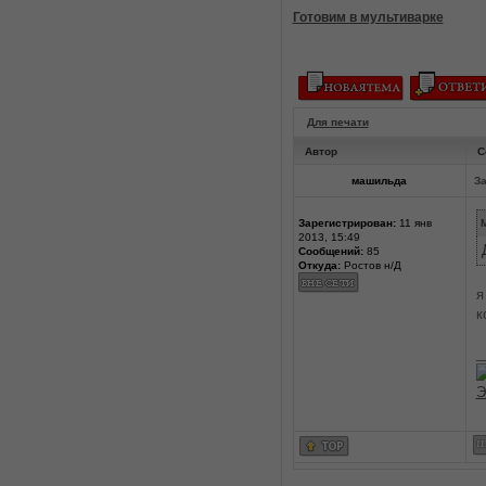
Готовим в мультиварке
Для печати
Автор
С
машильда
За
Зарегистрирован:
11 янв
M
2013, 15:49
Сообщений:
85
Откуда:
Ростов н/Д
я
к
_
Э