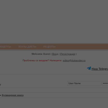
РЕЦЕПТЫ
ЭТАПЫ ДИЕТЫ
РЕЦЕПТЫ
Welcome Guest
(
Вход
|
Регистрация
)
Проблемы со входом? Напишите:
editor@dukandiet.ru
Наш Telegr
4
»
Кулинарная книга