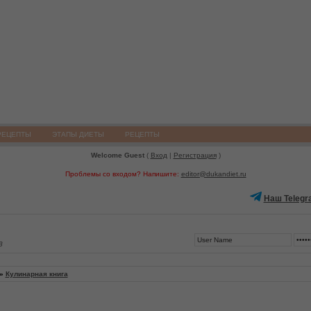
РЕЦЕПТЫ
ЭТАПЫ ДИЕТЫ
РЕЦЕПТЫ
Welcome Guest
(
Вход
|
Регистрация
)
Проблемы со входом? Напишите:
editor@dukandiet.ru
Наш Telegr
3
»
Кулинарная книга