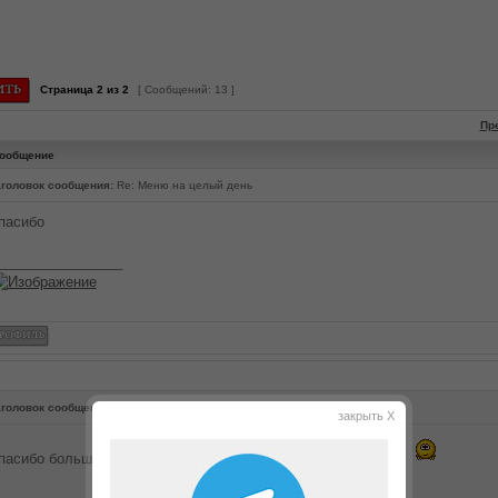
Страница
2
из
2
[ Сообщений: 13 ]
Пр
ообщение
головок сообщения:
Re: Меню на целый день
пасибо
________________
головок сообщения:
Re: Меню на целый день
закрыть X
пасибо большое за рецептики1 то что нужно начинающим!