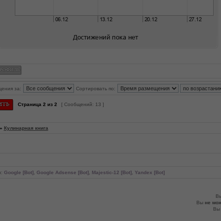
щения за:
Сортировать по:
Страница
2
из
2
[ Сообщений: 13 ]
»
Кулинарная книга
и:
Google [Bot]
,
Google Adsense [Bot]
,
Majestic-12 [Bot]
,
Yandex [Bot]
В
Вы
не мо
В