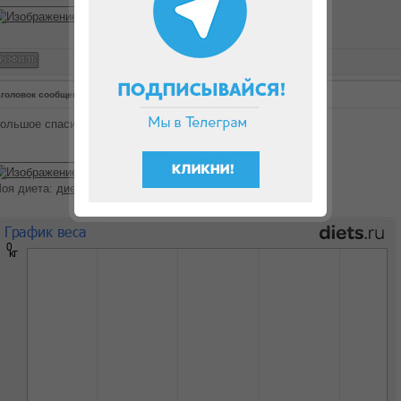
________________
головок сообщения:
Re: Меню на целый день
ольшое спасибо! То, что я искала!!!
________________
оя диета:
диета Дюкана