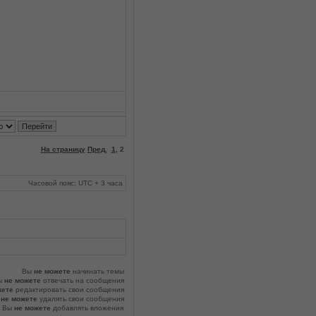
На страницу
Пред.
1
,
2
Часовой пояс: UTC + 3 часа
Вы
не можете
начинать темы
ы
не можете
отвечать на сообщения
жете
редактировать свои сообщения
ы
не можете
удалять свои сообщения
Вы
не можете
добавлять вложения