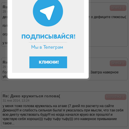
Re: Дико кружиться голова(
↓
Sheila
29 янв 2014, 13:47
девочки, я перечитала всю инфу в инете, все говорит о дефиците глюкозы(
голова кружилась и в первый день(
огромное желание съесть мандарин, но его нет(
у меня у одной так? может есть подобные темы?
Re: Дико кружиться голова(
↓
Sheila
29 янв 2014, 14:30
Голова перестала кружиться, больше не хочу такого. Завтра наверное
уйду на круиз. Надо пить витамины
Re: Дико кружиться голова(
↓
kozochka
31 янв 2014, 13:24
у меня тоже голова кружилась на атаке (7 дней по расчету на сайте
Дюкана)!!! и слабость сильная была! я ужасалась при мысли, что так себя
всю диету чувствовать буду!!! но когда начался круиз все прошло! и
чувствую себя хорошо))) тьфу тьфу тьфу))) это наверное привыкание
такое...