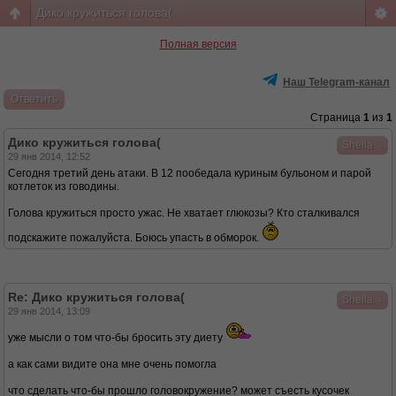
Дико кружиться голова(
Полная версия
Наш Telegram-канал
Ответить
Страница
1
из
1
Дико кружиться голова(
↓
Sheila
29 янв 2014, 12:52
Сегодня третий день атаки. В 12 пообедала куриным бульоном и парой
котлеток из говодины.
Голова кружиться просто ужас. Не хватает глюкозы? Кто сталкивался
подскажите пожалуйста. Боюсь упасть в обморок.
Re: Дико кружиться голова(
↓
Sheila
29 янв 2014, 13:09
уже мысли о том что-бы бросить эту диету
а как сами видите она мне очень помогла
что сделать что-бы прошло головокружение? может съесть кусочек