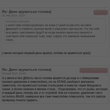
Re: Дико кружиться голова(
↓
Sheila
31 янв 2014, 13:27
kozochka писал(а):
у меня тоже голова кружилась на атаке (7 дней по расчету на сайте
Дюкана)!!! и слабость сильная была! я ужасалась при мысли, что так себя
всю диету чувствовать буду!!! но когда начался круиз все прошло! и
чувствую себя хорошо))) тьфу тьфу тьфу))) это наверное привыкание
такое...
у меня сегодня первый день круиза, голова не кружиться ура)))
Re: Дико кружиться голова(
↓
Lolka_Lozowska
24 май 2015, 14:49
А у меня и без ДЮеты часто голова кружится да еще и с обмороками
(низкое давление и гемоглобин), но на АТАКЕ наоборот внезапно
заметила, что кружиться голова стала реже и кожа не такая бледная и
сухая, а более нежная и мягкая стала... Подозреваю, что от рыбы, которую
я каждый день теперь ем, и от отрубей. Как ни странно, давление так и
осталось 80х50, наверное все таки гемоглобин повысился, так что завтра
кровушку понесу сдавать...