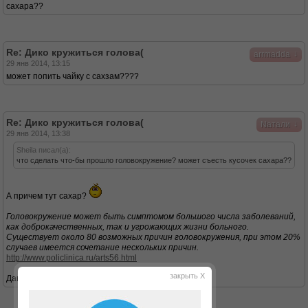
сахара??
Re: Дико кружиться голова(
↓
arrmadda
29 янв 2014, 13:15
может попить чайку с сахзам????
Re: Дико кружиться голова(
↓
Nатали
29 янв 2014, 13:38
Sheila писал(а):
что сделать что-бы прошло головокружение? может съесть кусочек сахара??
А причем тут сахар?
Головокружение может быть симптомом большого числа заболеваний,
как доброкачественных, так и угрожающих жизни больного.
Существует около 80 возможных причин головокружения, при этом 20%
случаев имеется сочетание нескольких причин.
http://www.policlinica.ru/arts56.html
закрыть X
Давление измерить не пробовали?